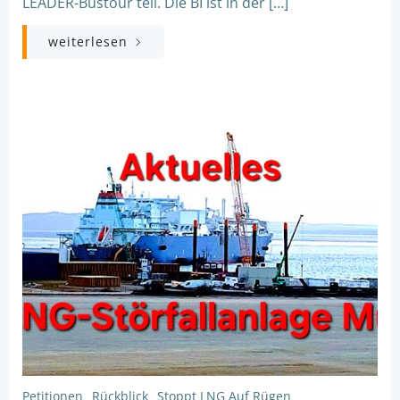
LEADER-Bustour teil. Die BI ist in der […]
weiterlesen
Petitionen
Rückblick
Stoppt LNG Auf Rügen