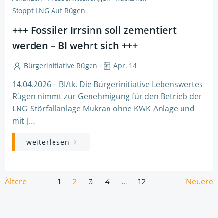
Stoppt LNG Auf Rügen
+++ Fossiler Irrsinn soll zementiert
werden – BI wehrt sich +++
-
Bürgerinitiative Rügen
Apr. 14
14.04.2026 – BI/tk. Die Bürgerinitiative Lebenswertes
Rügen nimmt zur Genehmigung für den Betrieb der
LNG-Störfallanlage Mukran ohne KWK-Anlage und
mit […]
weiterlesen
Posts
Posts
Pos
Ältere
Page
Page
Page
Page
Neuere
Page
1
2
3
4
…
12
navigation
navigation
nav