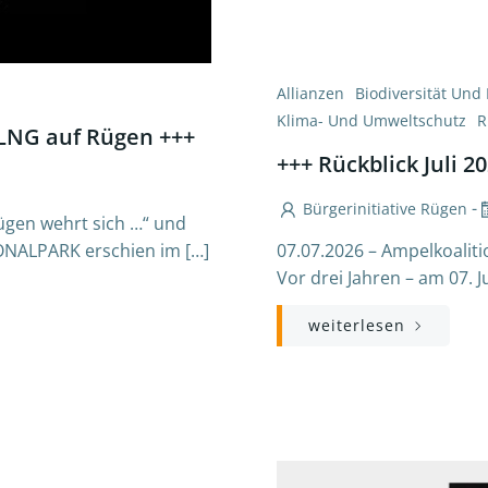
Allianzen
Biodiversität Und
Klima- Und Umweltschutz
R
 LNG auf Rügen +++
+++ Rückblick Juli 2
-
Bürgerinitiative Rügen
ügen wehrt sich …“ und
TIONALPARK erschien im […]
07.07.2026 – Ampelkoaliti
Vor drei Jahren – am 07. J
weiterlesen