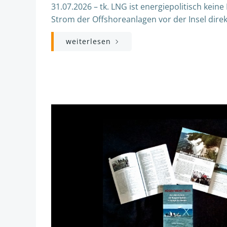
31.07.2026 – tk. LNG ist energiepolitisch kei
Strom der Offshoreanlagen vor der Insel direk
weiterlesen