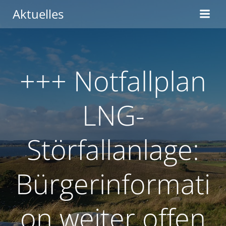
Zum
Aktuelles
Inhalt
springen
+++ Notfallplan
LNG-
Störfallanlage:
Bürgerinformati
on weiter offen