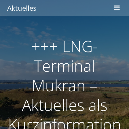
Zum
Aktuelles
Inhalt
springen
+++ LNG-
Terminal
Mukran –
Aktuelles als
Kurzinformation