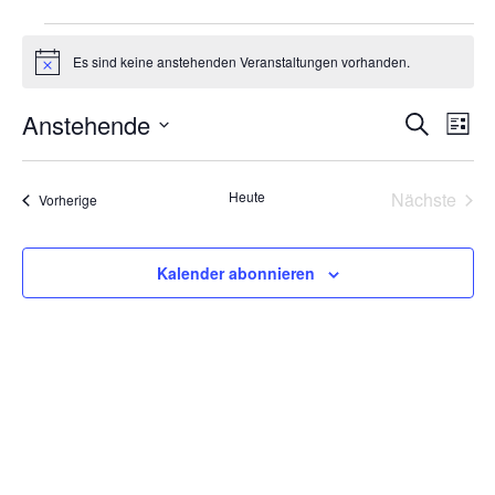
Veranstaltungen
Es sind keine anstehenden Veranstaltungen vorhanden.
Hinweis
Anstehende
V
V
Suche
Liste
Datum
e
e
wählen.
Heute
Nächste
Veranstaltungen
Vorherige
r
Veransta
r
a
Kalender abonnieren
a
n
n
s
s
t
t
a